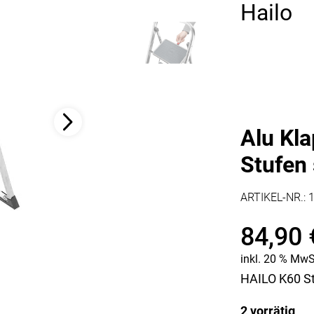
Hailo
Kaffee & Tee
Weitere Küchengeräte
Aperitif
Mikrowellen
Nudeln & Pasta
MESSER & SCHEREN
KÜCHENHELFER
Küchenmesser
Scheren
Hobel & Reiben
Schneidebretter
Mühlen
Schneidezubehör
Pfannenwender
Alu Kla
Siebe
Stufen 
Weitere Küchenhelfer
Pressen
ARTIKEL-NR.:
84,90
inkl. 20 % MwS
HAILO K60 St
2 vorrätig