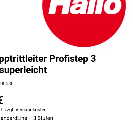
Vorratsdosen
Glasflaschen
Einkochzubehör
KÜCHENTEXTILIEN
Geschirrtücher
Servietten
pptrittleiter Profistep 3
Schürzen
Lappen
superleicht
Handschuhe
100630
€
t.
zzgl.
Versandkosten
andardLine – 3 Stufen