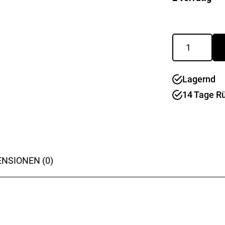
Alu
Klapptrittleite
Profistep
3
Lagernd
Stufen
superleicht
14 Tage R
Menge
NSIONEN (0)