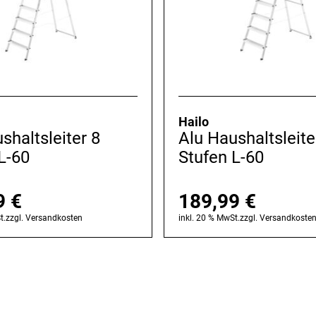
Hailo
shaltsleiter 8
Alu Haushaltsleite
L-60
Stufen L-60
9
€
189,99
€
t.
zzgl.
Versandkosten
inkl. 20 % MwSt.
zzgl.
Versandkoste