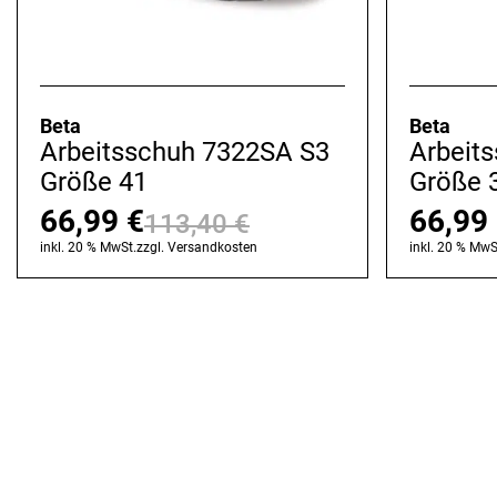
Beta
Beta
Arbeitsschuh 7322SA S3
Arbeit
Größe 41
Größe 
66,99
€
66,99
113,40
€
Ursprünglicher
Aktueller
inkl. 20 % MwSt.
zzgl.
Versandkosten
inkl. 20 % MwS
Preis
Preis
war:
ist:
113,40 €
66,99 €.