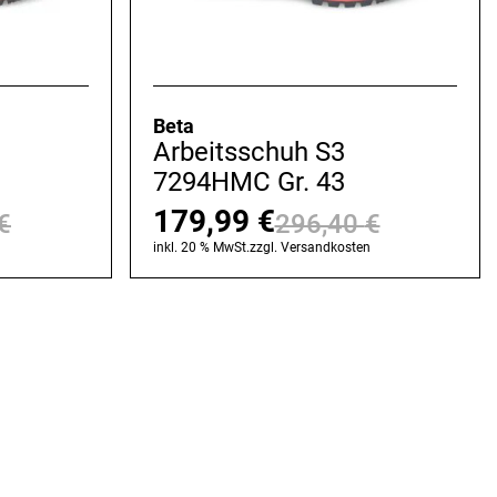
Beta
Arbeitsschuh S3
7294HMC Gr. 43
179,99
€
€
296,40
€
Ursprünglicher
Aktueller
Ursprüng
Aktuelle
n
inkl. 20 % MwSt.
zzgl.
Versandkosten
Preis
Preis
Preis
Preis
war:
ist:
war:
ist:
296,40 €
179,99 €.
296,40 
179,99 €