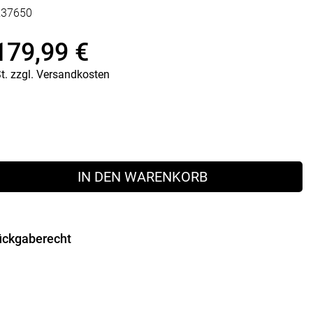
237650
Vorratsdosen
Glasflaschen
179,99
€
Einkochzubehör
nglicher
ler
t.
zzgl.
Versandkosten
KÜCHENTEXTILIEN
Geschirrtücher
Servietten
Schürzen
Lappen
 €
 €.
Handschuhe
IN DEN WARENKORB
ückgaberecht