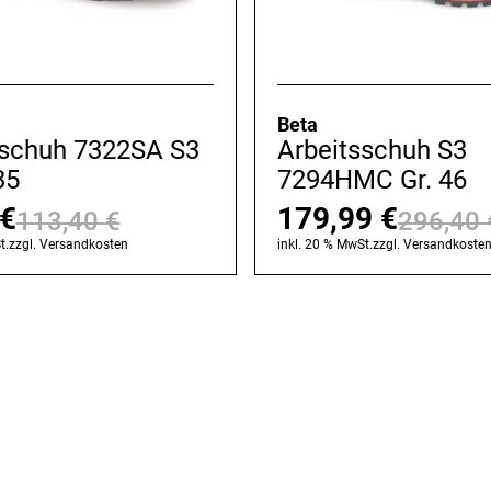
Beta
sschuh 7322SA S3
Arbeitsschuh S3
35
7294HMC Gr. 46
€
179,99
€
113,40
€
296,40
Ursprünglicher
Aktueller
t.
zzgl.
Versandkosten
inkl. 20 % MwSt.
zzgl.
Versandkoste
Preis
Preis
war:
ist:
113,40 €
66,99 €.