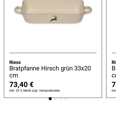
Riess
R
Bratpfanne Hirsch grün 33x20
B
cm
c
73,40
€
7
inkl. 20 % MwSt.
zzgl.
Versandkosten
ink