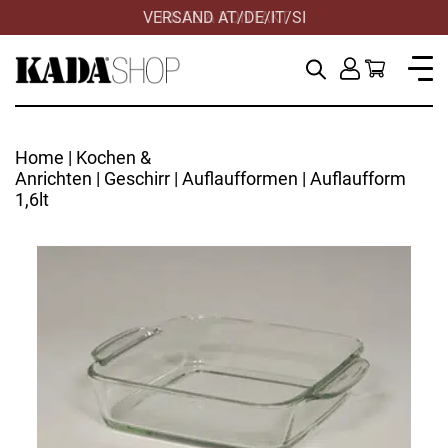
VERSAND AT/DE/IT/SI
HILFE & KONTAKT
Home
|
Kochen &
Anrichten
|
Geschirr
|
Auflaufformen
| Auflaufform
1,6lt