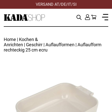
VERSAND AT/DE/IT/SI
Home
|
Kochen &
Anrichten
|
Geschirr
|
Auflaufformen
| Auflaufform
rechteckig 25 cm ecru