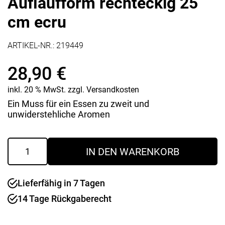
Auflaufform rechteckig 25
cm ecru
ARTIKEL-NR.:
219449
28,90
€
inkl. 20 % MwSt.
zzgl.
Versandkosten
Ein Muss für ein Essen zu zweit und
unwiderstehliche Aromen
Auflaufform
IN DEN WARENKORB
rechteckig
25
cm
Lieferfähig in 7 Tagen
ecru
Menge
14 Tage Rückgaberecht