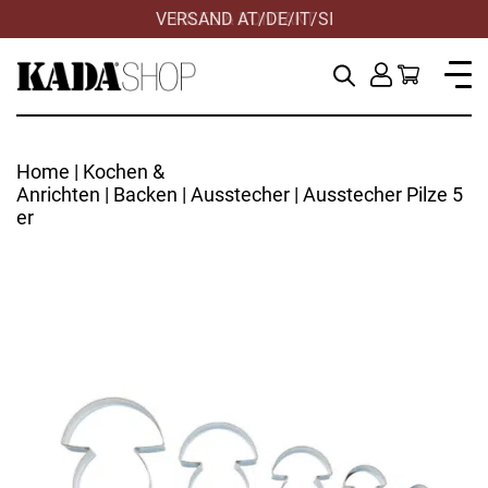
VERSAND AT/DE/IT/SI
HILFE & KONTAKT
Home
|
Kochen &
Anrichten
|
Backen
|
Ausstecher
| Ausstecher Pilze 5
er