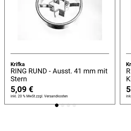
Krifka
Kr
RING RUND - Ausst. 41 mm mit
R
Stern
K
5,09
€
5
inkl. 20 % MwSt.
zzgl.
Versandkosten
ink