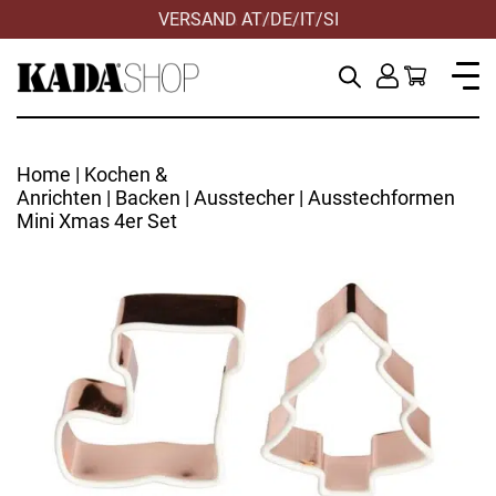
VERSAND AT/DE/IT/SI
HILFE & KONTAKT
Home
|
Kochen &
Anrichten
|
Backen
|
Ausstecher
| Ausstechformen
Mini Xmas 4er Set