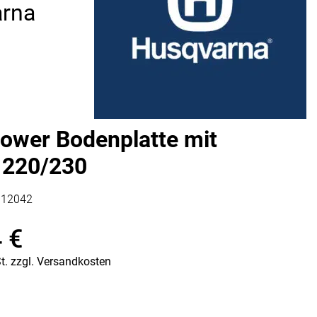
rna
Vorratsdosen
Glasflaschen
Einkochzubehör
KÜCHENTEXTILIEN
Geschirrtücher
Servietten
ower Bodenplatte mit
Schürzen
Lappen
e 220/230
Handschuhe
112042
4
€
t.
zzgl.
Versandkosten