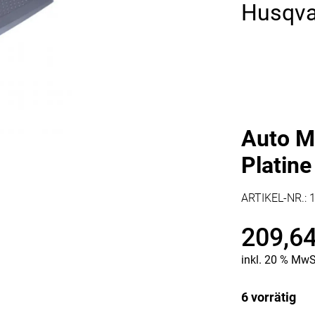
Husqva
Kaffee & Tee
Weitere Küchengeräte
Aperitif
Mikrowellen
Nudeln & Pasta
MESSER & SCHEREN
KÜCHENHELFER
Küchenmesser
Scheren
Hobel & Reiben
Schneidebretter
Mühlen
Schneidezubehör
Pfannenwender
Auto M
Siebe
Platin
Weitere Küchenhelfer
Pressen
ARTIKEL-NR.:
209,6
inkl. 20 % MwS
6 vorrätig