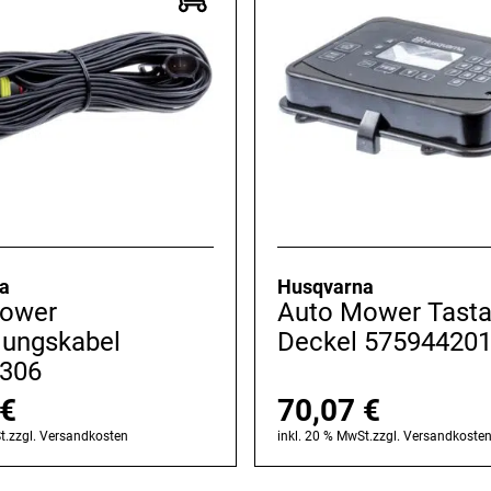
a
Husqvarna
ower
Auto Mower Tasta
dungskabel
Deckel 57594420
306
€
70,07
€
t.
zzgl.
Versandkosten
inkl. 20 % MwSt.
zzgl.
Versandkoste