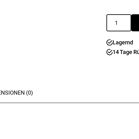
Auto
Mower
Bodenplatte
mit
Lagernd
Platine
220/230
14 Tage R
Menge
NSIONEN (0)