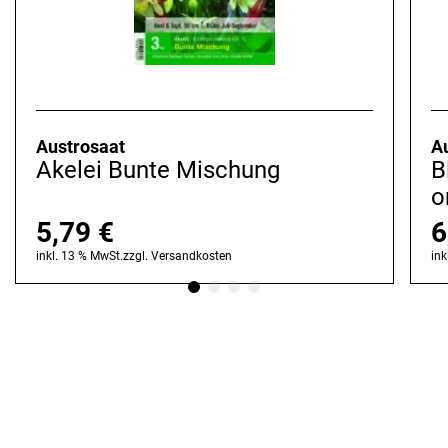
Austrosaat
A
Akelei Bunte Mischung
B
o
5,79
€
6
inkl. 13 % MwSt.
zzgl.
Versandkosten
ink