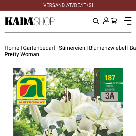
VERSAND AT/DE/IT/SI
Home
|
Gartenbedarf
|
Sämereien
|
Blumenzwiebel
| Ba
Pretty Woman