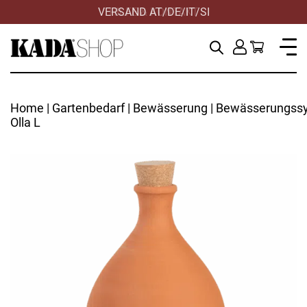
VERSAND AT/DE/IT/SI
HILFE & KONTAKT
Home
|
Gartenbedarf
|
Bewässerung
|
Bewässerungss
Olla L