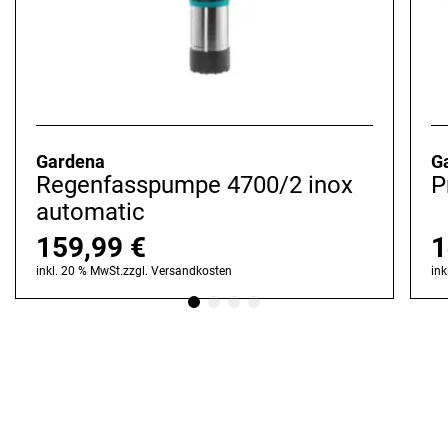
Gardena
G
Regenfasspumpe 4700/2 inox
P
automatic
159,99
€
1
inkl. 20 % MwSt.
zzgl.
Versandkosten
ink