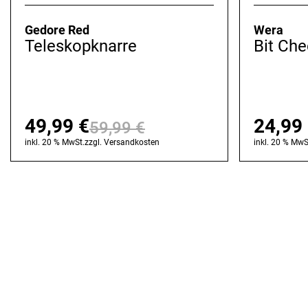
Gedore Red
Wera
Teleskopknarre
Bit Che
49,99
€
24,99
59,99
€
Ursprünglicher
Aktueller
inkl. 20 % MwSt.
zzgl.
Versandkosten
inkl. 20 % MwS
Preis
Preis
war:
ist:
59,99 €
49,99 €.