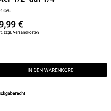
Vorratsdosen
Glasflaschen
248595
Einkochzubehör
9,99
€
KÜCHENTEXTILIEN
nglicher
ler
t.
zzgl.
Versandkosten
Geschirrtücher
Servietten
Schürzen
Lappen
Handschuhe
€
€.
IN DEN WARENKORB
ückgaberecht