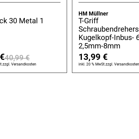
HM Müllner
ck 30 Metal 1
T-Griff
Schraubendrehers
Kugelkopf-Inbus- 6
2,5mm-8mm
€
13,99
€
40,99
€
Ursprünglicher
Aktueller
t.
zzgl.
Versandkosten
inkl. 20 % MwSt.
zzgl.
Versandkoste
Preis
Preis
war:
ist:
40,99 €
24,99 €.