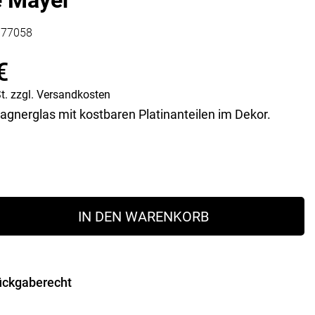
e Mayer“
Vorratsdosen
Glasflaschen
177058
Einkochzubehör
€
KÜCHENTEXTILIEN
t.
zzgl.
Versandkosten
Geschirrtücher
gnerglas mit kostbaren Platinanteilen im Dekor.
Servietten
Schürzen
Lappen
Handschuhe
glas
IN DEN WARENKORB
ückgaberecht