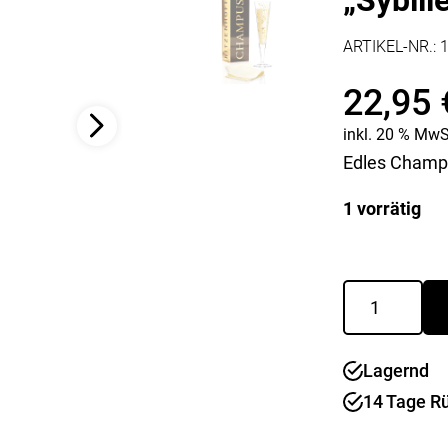
„Sybill
Kaffee & Tee
Weitere Küchengeräte
Aperitif
Mikrowellen
ARTIKEL-NR.:
Nudeln & Pasta
MESSER & SCHEREN
22,95
KÜCHENHELFER
Küchenmesser
inkl. 20 % MwS
Scheren
Hobel & Reiben
Schneidebretter
Mühlen
Edles Champa
Schneidezubehör
Pfannenwender
Siebe
1 vorrätig
Weitere Küchenhelfer
Pressen
Champagner
goldnacht
"Sybille
Mayer"
Lagernd
Menge
14 Tage R