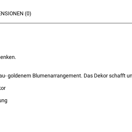
NSIONEN (0)
henken.
em blau- goldenem Blumenarrangement. Das Dekor schaff
kor
kung