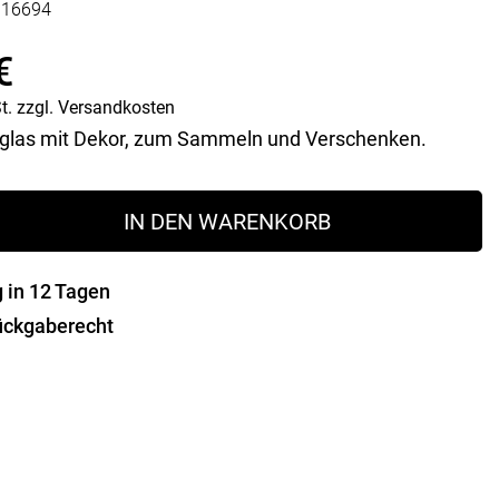
316694
Vorratsdosen
Glasflaschen
€
Einkochzubehör
t.
zzgl.
Versandkosten
KÜCHENTEXTILIEN
las mit Dekor, zum Sammeln und Verschenken.
Geschirrtücher
Servietten
s
Schürzen
IN DEN WARENKORB
Lappen
Handschuhe
g in 12 Tagen
ückgaberecht