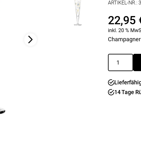
ARTIKEL-NR.:
Kaffee & Tee
Weitere Küchengeräte
Aperitif
Mikrowellen
22,95
Nudeln & Pasta
MESSER & SCHEREN
inkl. 20 % MwS
KÜCHENHELFER
Küchenmesser
Champagnerg
Scheren
Hobel & Reiben
Schneidebretter
Mühlen
Champusgla
Schneidezubehör
Pfannenwender
Goldnacht
Siebe
Menge
Weitere Küchenhelfer
Pressen
Lieferfähi
14 Tage R