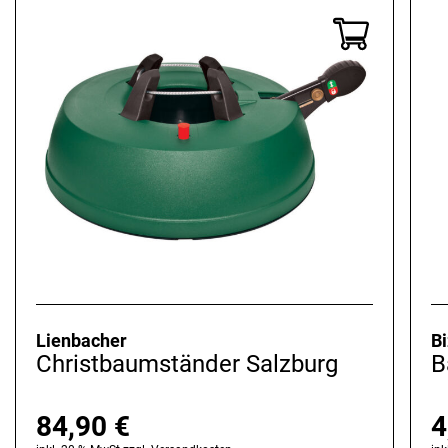
Lienbacher
Bi
Christbaumständer Salzburg
B
84,90
€
4