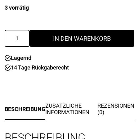
3 vorrätig
Dekohänger
IN DEN WARENKORB
Schleife
silber
40
Lagernd
cm
Menge
14 Tage Rückgaberecht
ZUSÄTZLICHE
REZENSIONEN
BESCHREIBUNG
INFORMATIONEN
(0)
BESCHREIBUNG