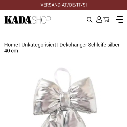
VERSAND AT/DE/IT/SI
Home
|
Unkategorisiert
| Dekohänger Schleife silber
40 cm