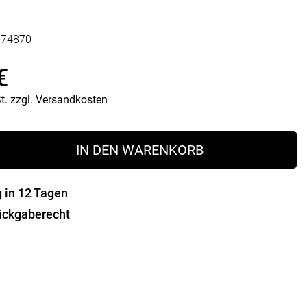
Vorratsdosen
Glasflaschen
674870
Einkochzubehör
€
KÜCHENTEXTILIEN
Geschirrtücher
t.
zzgl.
Versandkosten
Servietten
Schürzen
z
Lappen
IN DEN WARENKORB
Handschuhe
g in 12 Tagen
ückgaberecht