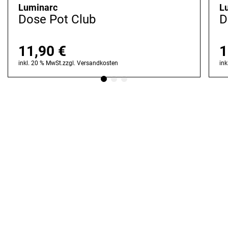
Luminarc
L
Dose Pot Club
D
11,90
€
1
inkl. 20 % MwSt.
zzgl.
Versandkosten
ink