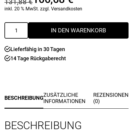
131,88
€
Ursprünglicher
Aktueller
inkl. 20 % MwSt.
zzgl.
Versandkosten
Preis
Preis
Druckluftwinkelstabschleifer
IN DEN WARENKORB
WST
war:
ist:
Mini
PRO
131,88 €
106,68 €.
Lieferfähig in 30 Tagen
Menge
14 Tage Rückgaberecht
ZUSÄTZLICHE
REZENSIONEN
BESCHREIBUNG
INFORMATIONEN
(0)
BESCHREIBUNG