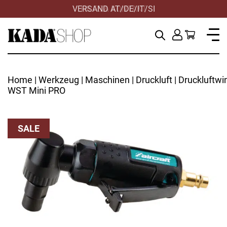
VERSAND AT/DE/IT/SI
Home
|
Werkzeug
|
Maschinen
|
Druckluft
| Druckluftwi
WST Mini PRO
SALE