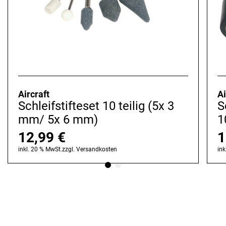
Aircraft
Ai
Schleifstifteset 10 teilig (5x 3
S
mm/ 5x 6 mm)
1
12,99
€
1
inkl. 20 % MwSt.
zzgl.
Versandkosten
ink