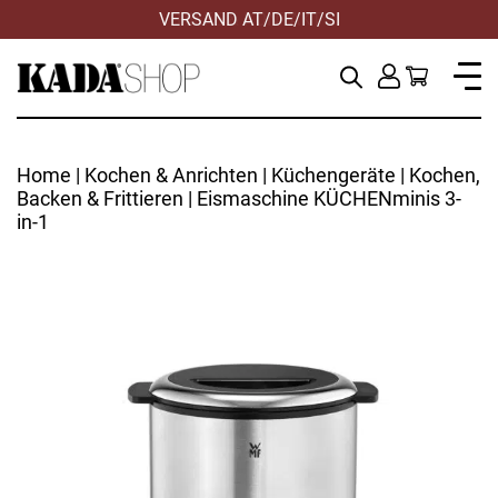
VERSAND AT/DE/IT/SI
Home
|
Kochen & Anrichten
|
Küchengeräte
|
Kochen,
Backen & Frittieren
| Eismaschine KÜCHENminis 3-
in-1