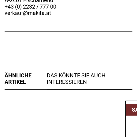
A-2401 Fischamend
+43 (0) 2232 / 777 00
verkauf@makita.at
ÄHNLICHE
DAS KÖNNTE SIE AUCH
ARTIKEL
INTERESSIEREN
S