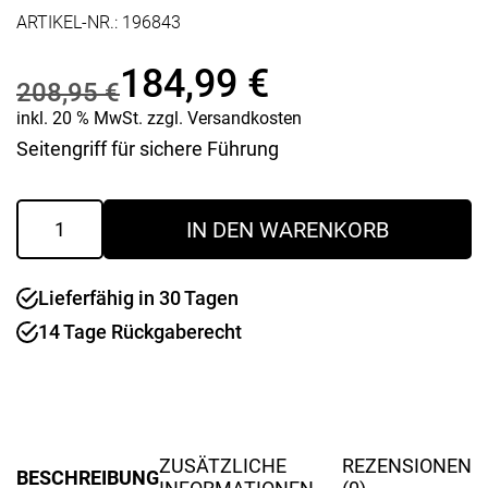
ARTIKEL-NR.:
196843
184,99
€
208,95
€
Ursprünglicher
Aktueller
inkl. 20 % MwSt.
zzgl.
Versandkosten
Seitengriff für sichere Führung
Preis
Preis
Elektronik-
war:
ist:
IN DEN WARENKORB
Bohrschrauber
DP4700
208,95 €
184,99 €.
Menge
Lieferfähig in 30 Tagen
14 Tage Rückgaberecht
ZUSÄTZLICHE
REZENSIONEN
BESCHREIBUNG