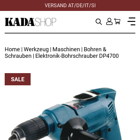
VERSAND AT/DE/IT/SI
Home
|
Werkzeug
|
Maschinen
|
Bohren &
Schrauben
| Elektronik-Bohrschrauber DP4700
SALE