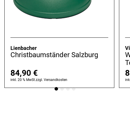
Lienbacher
Vi
Christbaumständer Salzburg
W
T
84,90
€
8
inkl. 20 % MwSt.
zzgl.
Versandkosten
ink