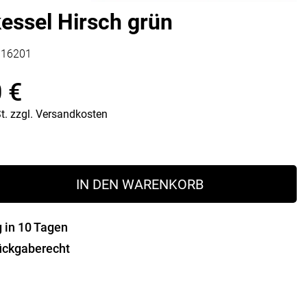
Vorratsdosen
essel Hirsch grün
Glasflaschen
Einkochzubehör
116201
KÜCHENTEXTILIEN
0
€
Geschirrtücher
Servietten
t.
zzgl.
Versandkosten
Schürzen
Lappen
Handschuhe
IN DEN WARENKORB
g in 10 Tagen
ückgaberecht