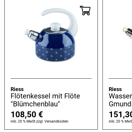
Riess
Riess
Flötenkessel mit Flöte
Wasserk
"Blümchenblau"
Gmundn
108,50
€
151,3
inkl. 20 % MwSt.
zzgl.
Versandkosten
inkl. 20 % MwS