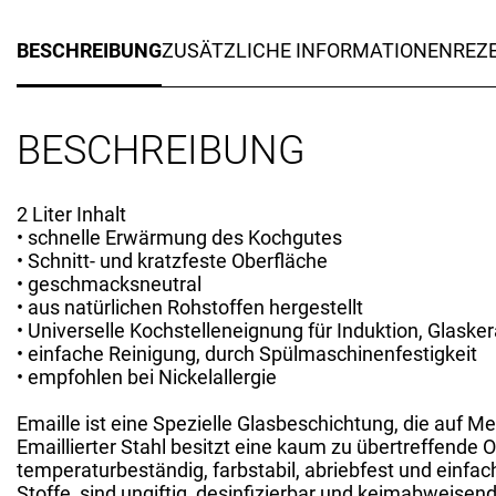
BESCHREIBUNG
ZUSÄTZLICHE INFORMATIONEN
REZE
BESCHREIBUNG
2 Liter Inhalt
• schnelle Erwärmung des Kochgutes
• Schnitt- und kratzfeste Oberfläche
• geschmacksneutral
• aus natürlichen Rohstoffen hergestellt
• Universelle Kochstelleneignung für Induktion, Glaske
• einfache Reinigung, durch Spülmaschinenfestigkeit
• empfohlen bei Nickelallergie
Emaille ist eine Spezielle Glasbeschichtung, die auf Me
Emaillierter Stahl besitzt eine kaum zu übertreffende
temperaturbeständig, farbstabil, abriebfest und einfach
Stoffe, sind ungiftig, desinfizierbar und keimabweise