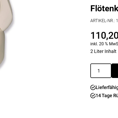
Kaffee & Tee
Weitere Küchengeräte
Flötenk
Aperitif
Mikrowellen
Nudeln & Pasta
ARTIKEL-NR.:
MESSER & SCHEREN
KÜCHENHELFER
Küchenmesser
110,2
Scheren
Hobel & Reiben
Schneidebretter
Mühlen
inkl. 20 % MwS
Schneidezubehör
Pfannenwender
2 Liter Inhalt
Siebe
Weitere Küchenhelfer
Flötenkessel
Pressen
Hirsch
grün
Menge
Lieferfähi
14 Tage R