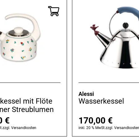
Alessi
essel mit Flöte
Wasserkessel
er Streublumen
0
€
170,00
€
t.
zzgl.
Versandkosten
inkl. 20 % MwSt.
zzgl.
Versandkoste