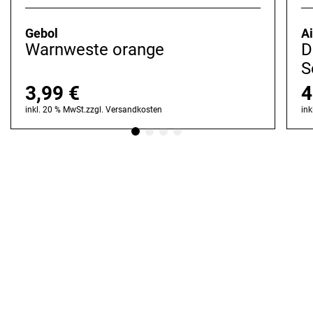
Gebol
Ai
Warnweste orange
D
S
3,99
€
4
inkl. 20 % MwSt.
zzgl.
Versandkosten
ink