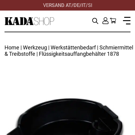
VERSAND AT/DE/IT/SI
Home
|
Werkzeug
|
Werkstättenbedarf
|
Schmiermittel
& Treibstoffe
| Flüssigkeitsauffangbehälter 1878