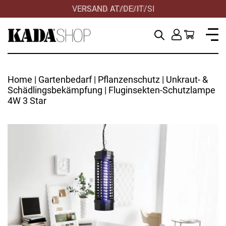
VERSAND AT/DE/IT/SI
HILFE & KONTAKT
Home
|
Gartenbedarf
|
Pflanzenschutz
|
Unkraut- &
Schädlingsbekämpfung
| Fluginsekten-Schutzlampe
4W 3 Star