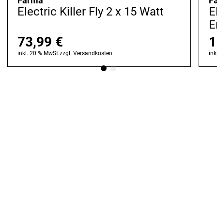
Farma
F
Electric Killer Fly 2 x 15 Watt
E
E
73,99
€
1
inkl. 20 % MwSt.
zzgl.
Versandkosten
ink