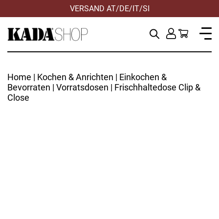
VERSAND AT/DE/IT/SI
Home
|
Kochen & Anrichten
|
Einkochen &
Bevorraten
|
Vorratsdosen
| Frischhaltedose Clip &
Close