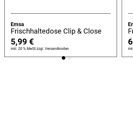
Emsa
E
Frischhaltedose Clip & Close
F
5,99
€
6
inkl. 20 % MwSt.
zzgl.
Versandkosten
ink