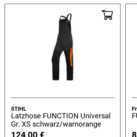
STIHL
Fr
Latzhose FUNCTION Universal
F
Gr. XS schwarz/warnorange
124,00
€
8