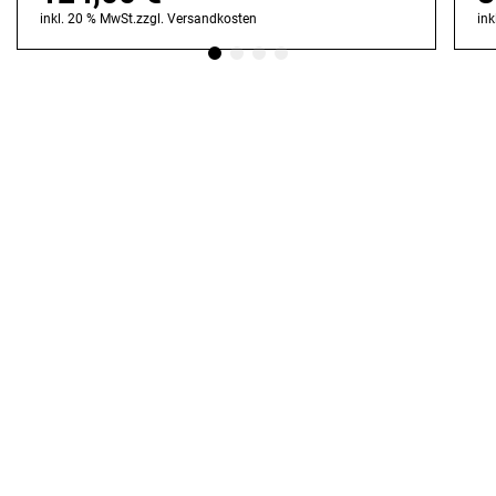
inkl. 20 % MwSt.
zzgl.
Versandkosten
ink