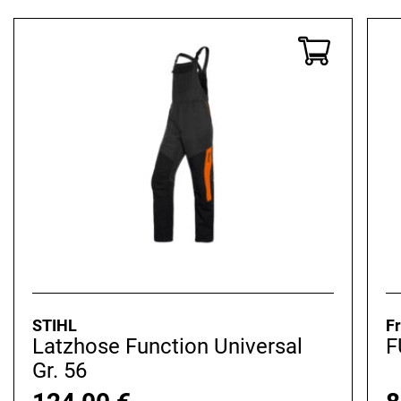
STIHL
Fr
Latzhose Function Universal
F
Gr. 56