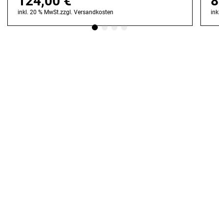
124,00
€
8
inkl. 20 % MwSt.
zzgl.
Versandkosten
ink