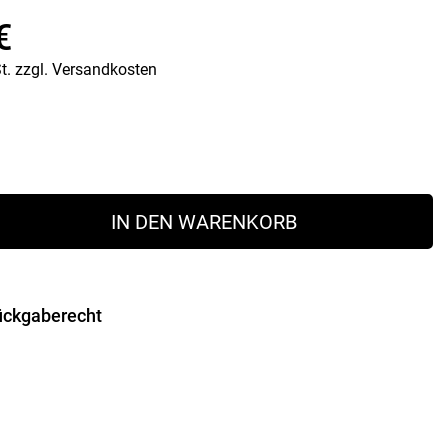
Vorratsdosen
€
Glasflaschen
Einkochzubehör
t.
zzgl.
Versandkosten
KÜCHENTEXTILIEN
Geschirrtücher
Servietten
Schürzen
Lappen
IN DEN WARENKORB
Handschuhe
ückgaberecht