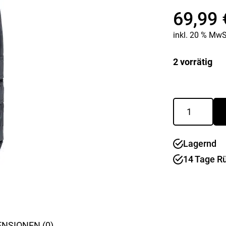
Kaffee & Tee
Weitere Küchengeräte
69,99
Aperitif
Mikrowellen
Nudeln & Pasta
inkl. 20 % MwS
MESSER & SCHEREN
KÜCHENHELFER
Küchenmesser
2 vorrätig
Scheren
Hobel & Reiben
Schneidebretter
Mühlen
Schneidezubehör
Pfannenwender
FUSION
Siebe
Short
Weitere Küchenhelfer
Gr.
Pressen
54
Lagernd
Menge
14 Tage R
NSIONEN (0)