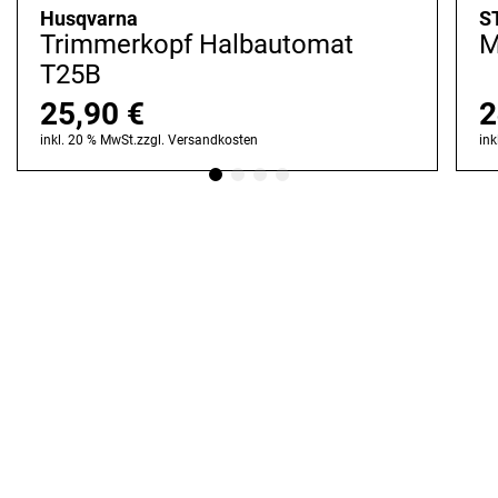
Husqvarna
S
Trimmerkopf Halbautomat
M
T25B
25,90
€
2
inkl. 20 % MwSt.
zzgl.
Versandkosten
ink