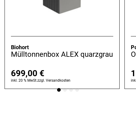
Biohort
P
Mülltonnenbox ALEX quarzgrau
O
699,00
€
1
inkl. 20 % MwSt.
zzgl.
Versandkosten
ink