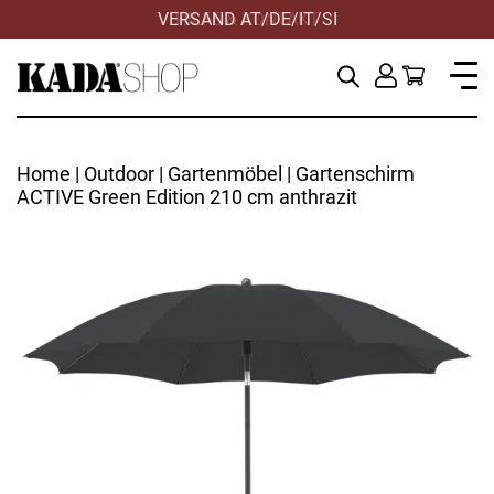
VERSAND AT/DE/IT/SI
HILFE & KONTAKT
Home
|
Outdoor
|
Gartenmöbel
| Gartenschirm
ACTIVE Green Edition 210 cm anthrazit