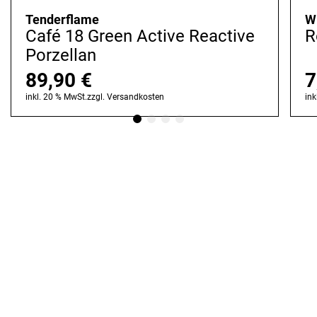
Tenderflame
W
Café 18 Green Active Reactive
R
Porzellan
89,90
€
7
inkl. 20 % MwSt.
zzgl.
Versandkosten
ink