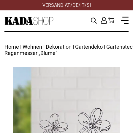
VERSAND AT/DE/IT/SI
Home
|
Wohnen
|
Dekoration
|
Gartendeko
| Gartenstec
Regenmesser „Blume“