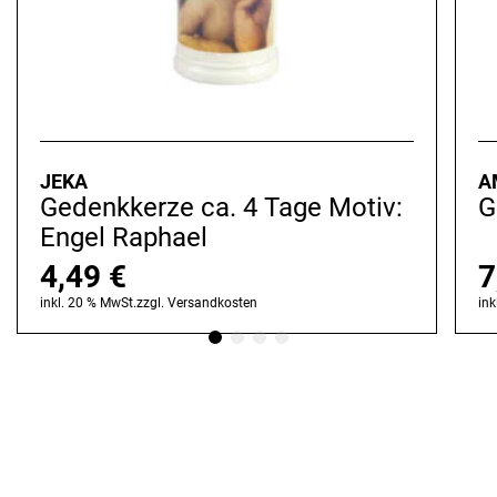
JEKA
A
Gedenkkerze ca. 4 Tage Motiv:
G
Engel Raphael
4,49
€
7
inkl. 20 % MwSt.
zzgl.
Versandkosten
ink