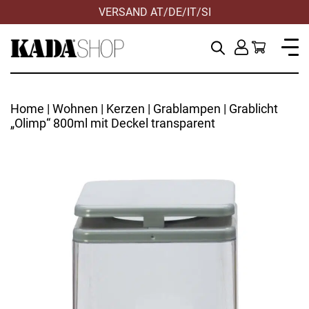
VERSAND AT/DE/IT/SI
Home
|
Wohnen
|
Kerzen
|
Grablampen
| Grablicht
„Olimp“ 800ml mit Deckel transparent