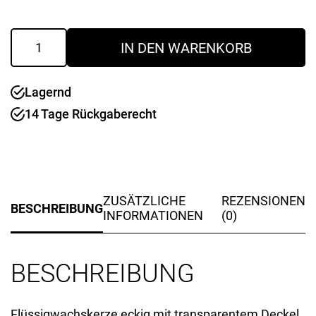
Grablicht
IN DEN WARENKORB
"Olimp"
800ml
mit
Lagernd
Deckel
transparent
14 Tage Rückgaberecht
Menge
ZUSÄTZLICHE
REZENSIONEN
BESCHREIBUNG
INFORMATIONEN
(0)
BESCHREIBUNG
Flüssigwachskerze eckig mit transparentem Deckel.