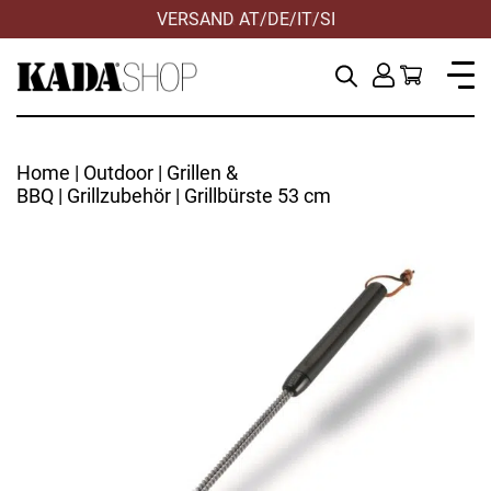
VERSAND AT/DE/IT/SI
HILFE & KONTAKT
Home
|
Outdoor
|
Grillen &
BBQ
|
Grillzubehör
| Grillbürste 53 cm