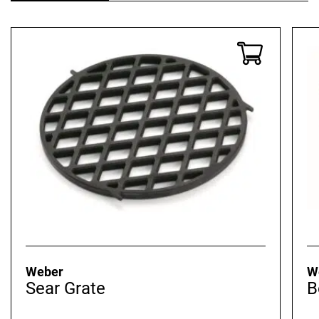
Weber
W
Sear Grate
B