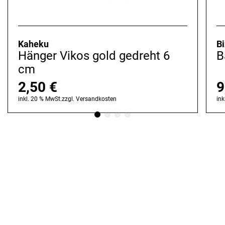
Kaheku
Bi
Hänger Vikos gold gedreht 6
B
cm
2,50
€
9
inkl. 20 % MwSt.
zzgl.
Versandkosten
ink