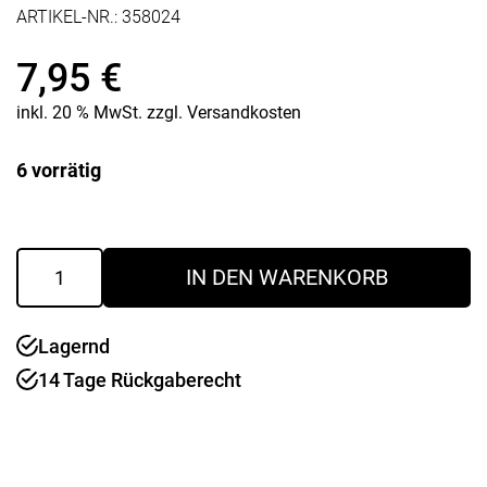
ARTIKEL-NR.:
358024
7,95
€
inkl. 20 % MwSt.
zzgl.
Versandkosten
6 vorrätig
Hänger
IN DEN WARENKORB
Flugzeug
Basim
blau
Lagernd
6
cm
14 Tage Rückgaberecht
Menge