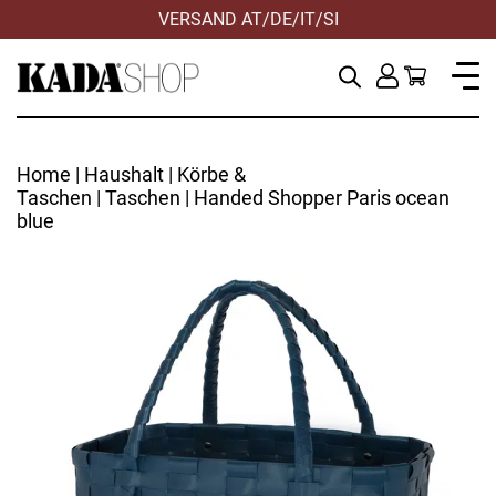
VERSAND AT/DE/IT/SI
HILFE & KONTAKT
Home
|
Haushalt
|
Körbe &
Taschen
|
Taschen
| Handed Shopper Paris ocean
blue