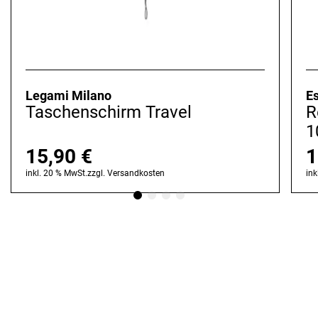
Legami Milano
Es
Taschenschirm Travel
R
1
15,90
€
1
inkl. 20 % MwSt.
zzgl.
Versandkosten
ink