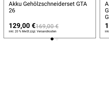
Akku Gehölzschneiderset GTA
A
26
G
G
129,00
€
1
169,00
€
Ursprünglicher
Aktueller
inkl. 20 % MwSt.
zzgl.
Versandkosten
ink
Preis
Preis
war:
ist:
169,00 €
129,00 €.