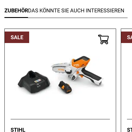
ZUBEHÖR
DAS KÖNNTE SIE AUCH INTERESSIEREN
SALE
S
STIHL
S