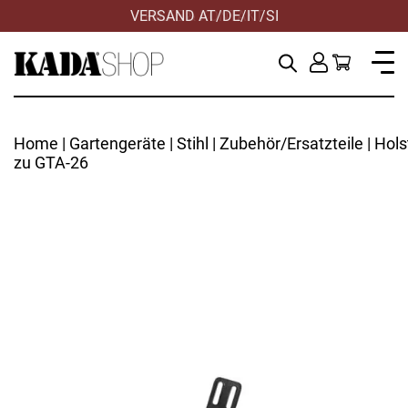
VERSAND AT/DE/IT/SI
Home
|
Gartengeräte
|
Stihl
|
Zubehör/Ersatzteile
| Hols
zu GTA-26