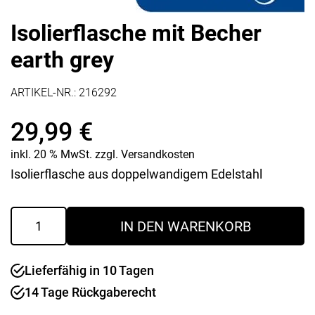
Isolierflasche mit Becher
earth grey
ARTIKEL-NR.:
216292
29,99
€
inkl. 20 % MwSt.
zzgl.
Versandkosten
Isolierflasche aus doppelwandigem Edelstahl
Isolierflasche
IN DEN WARENKORB
mit
Becher
earth
Lieferfähig in 10 Tagen
grey
Menge
14 Tage Rückgaberecht