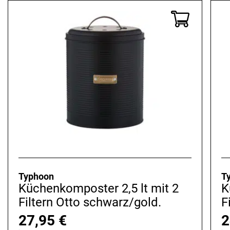
Typhoon
T
Küchenkomposter 2,5 lt mit 2
K
Filtern Otto schwarz/gold.
F
27,95
€
2