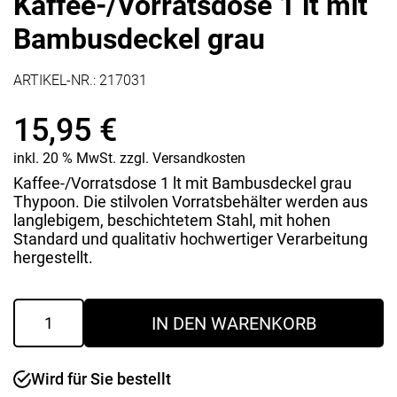
Kaffee-/Vorratsdose 1 lt mit
Bambusdeckel grau
ARTIKEL-NR.:
217031
15,95
€
inkl. 20 % MwSt.
zzgl.
Versandkosten
Kaffee-/Vorratsdose 1 lt mit Bambusdeckel grau
Thypoon. Die stilvolen Vorratsbehälter werden aus
langlebigem, beschichtetem Stahl, mit hohen
Standard und qualitativ hochwertiger Verarbeitung
hergestellt.
Kaffee-/Vorratsdose
IN DEN WARENKORB
1
lt
mit
Wird für Sie bestellt
Bambusdeckel