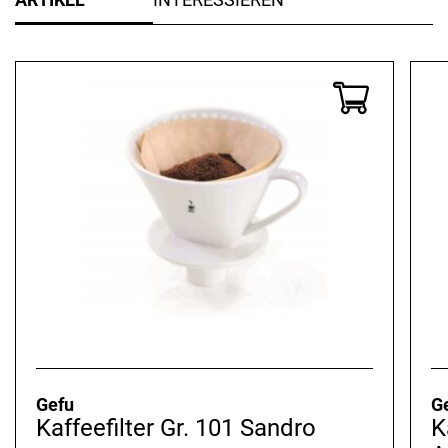
Gefu
G
Kaffeefilter Gr. 101 Sandro
K