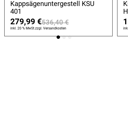
Kappsägenuntergestell KSU
K
401
H
279,99
€
1
536,40
€
Ursprünglicher
Aktueller
inkl. 20 % MwSt.
zzgl.
Versandkosten
ink
Preis
Preis
war:
ist:
536,40 €
279,99 €.