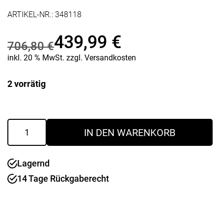
ARTIKEL-NR.:
348118
439,99
€
706,80
€
Ursprünglicher
Aktueller
inkl. 20 % MwSt.
zzgl.
Versandkosten
Preis
Preis
2 vorrätig
war:
ist:
706,80 €
439,99 €.
Kapp-
IN DEN WARENKORB
und
Gehrungssäge
KGS
Lagernd
305
M
14 Tage Rückgaberecht
PCL
Menge