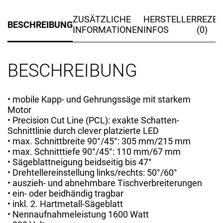
ZUSÄTZLICHE
HERSTELLER
REZE
BESCHREIBUNG
INFORMATIONEN
INFOS
(0)
BESCHREIBUNG
• mobile Kapp- und Gehrungssäge mit starkem
Motor
• Precision Cut Line (PCL): exakte Schatten-
Schnittlinie durch clever platzierte LED
• max. Schnittbreite 90°/45°: 305 mm/215 mm
• max. Schnitttiefe 90°/45°: 110 mm/67 mm
• Sägeblattneigung beidseitig bis 47°
• Drehtellereinstellung links/rechts: 50°/60°
• auszieh- und abnehmbare Tischverbreiterungen
• ein- oder beidhändig tragbar
• inkl. 2. Hartmetall-Sägeblatt
• Nennaufnahmeleistung 1600 Watt