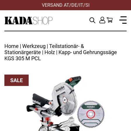
VERSAND AT/DE/IT/SI
Home
|
Werkzeug
|
Teilstationär- &
Stationärgeräte
|
Holz
| Kapp- und Gehrungssäge
KGS 305 M PCL
SALE