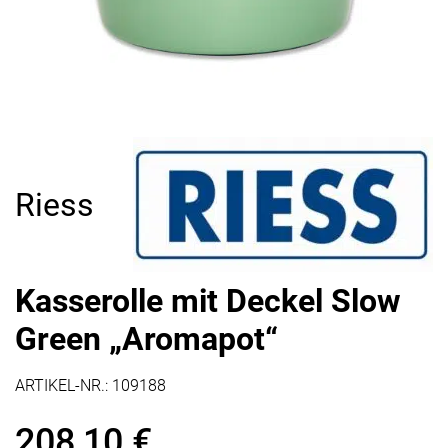
Riess
Kasserolle mit Deckel Slow
Green „Aromapot“
ARTIKEL-NR.:
109188
208,10
€