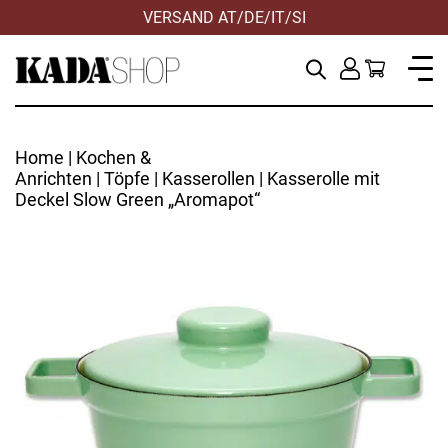
VERSAND AT/DE/IT/SI
Home
|
Kochen &
Anrichten
|
Töpfe
|
Kasserollen
| Kasserolle mit
Deckel Slow Green „Aromapot“