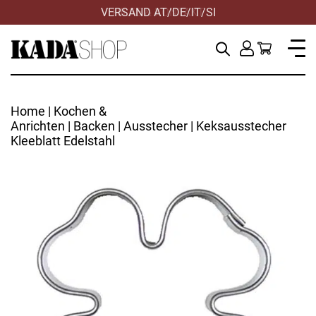
VERSAND AT/DE/IT/SI
HILFE & KONTAKT
Home
|
Kochen &
Anrichten
|
Backen
|
Ausstecher
| Keksausstecher
Kleeblatt Edelstahl