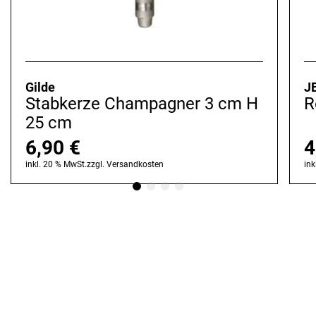
Gilde
J
Stabkerze Champagner 3 cm H
R
25 cm
6,90
€
4
inkl. 20 % MwSt.
zzgl.
Versandkosten
ink