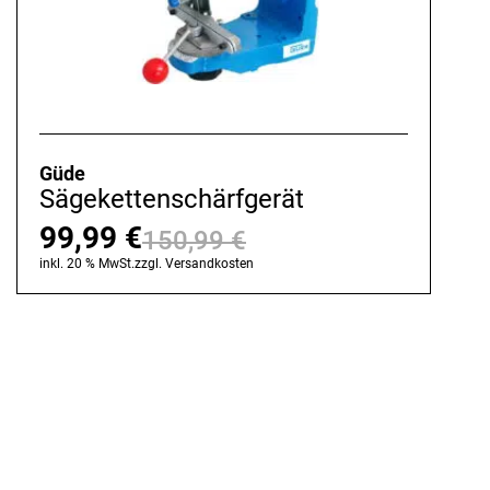
Güde
Sägekettenschärfgerät
99,99
€
150,99
€
Ursprünglicher
Aktueller
inkl. 20 % MwSt.
zzgl.
Versandkosten
Preis
Preis
war:
ist:
150,99 €
99,99 €.