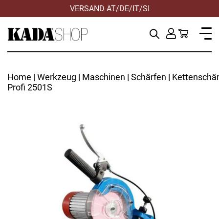
VERSAND AT/DE/IT/SI
HILFE & KONTAKT
Home
|
Werkzeug
|
Maschinen
|
Schärfen
| Kettenschär
Profi 2501S