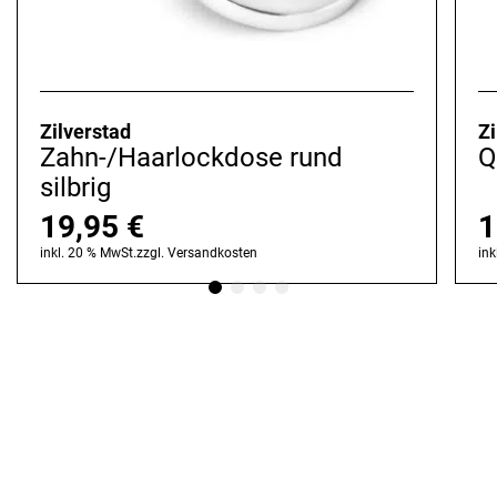
Zilverstad
Zi
Zahn-/Haarlockdose rund
Q
silbrig
19,95
€
1
inkl. 20 % MwSt.
zzgl.
Versandkosten
ink