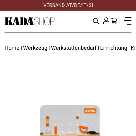
VERSAND AT/DE/IT/SI
Home
|
Werkzeug
|
Werkstättenbedarf
|
Einrichtung
| K