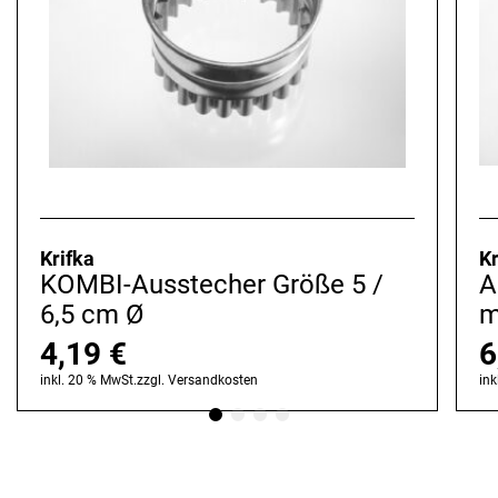
Krifka
Kr
KOMBI-Ausstecher Größe 5 /
A
6,5 cm Ø
m
4,19
€
6
inkl. 20 % MwSt.
zzgl.
Versandkosten
ink