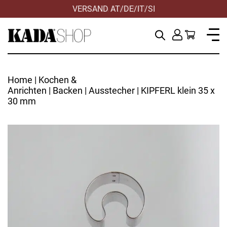
VERSAND AT/DE/IT/SI
HILFE & KONTAKT
Home
|
Kochen &
Anrichten
|
Backen
|
Ausstecher
| KIPFERL klein 35 x
30 mm