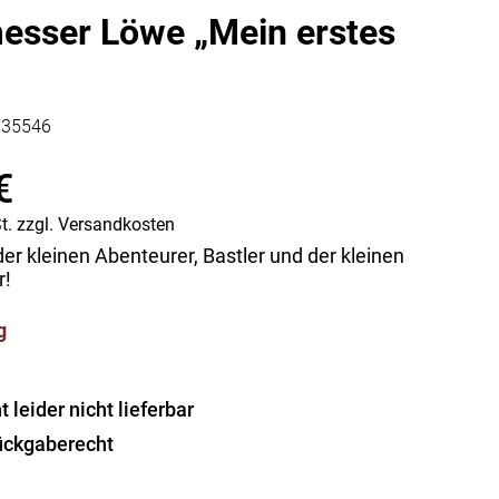
Vorratsdosen
esser Löwe „Mein erstes
Glasflaschen
Einkochzubehör
KÜCHENTEXTILIEN
135546
Geschirrtücher
€
Servietten
Schürzen
t.
zzgl.
Versandkosten
Lappen
r kleinen Abenteurer, Bastler und der kleinen
Handschuhe
r!
g
leider nicht lieferbar
ückgaberecht