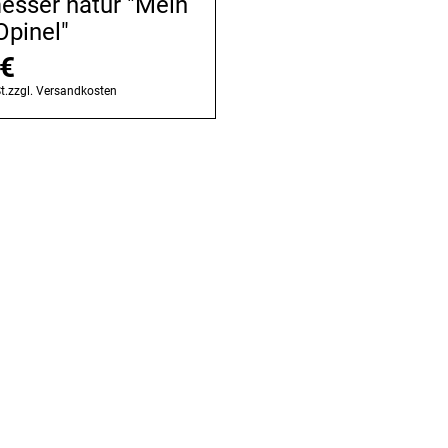
esser natur "Mein
Opinel"
€
t.
zzgl.
Versandkosten