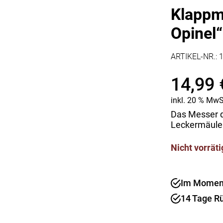
Kaffee & Tee
Weitere Küchengeräte
Klappm
Aperitif
Mikrowellen
Opinel“
Nudeln & Pasta
MESSER & SCHEREN
KÜCHENHELFER
Küchenmesser
ARTIKEL-NR.:
Scheren
Hobel & Reiben
14,99
Schneidebretter
Mühlen
Schneidezubehör
Pfannenwender
inkl. 20 % MwS
Siebe
Weitere Küchenhelfer
Das Messer de
Leckermäule
Pressen
Nicht vorräti
Im Moment 
14 Tage R