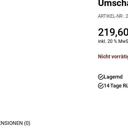
Umscha
Kaffee & Tee
Weitere Küchengeräte
Aperitif
Mikrowellen
ARTIKEL-NR.:
Nudeln & Pasta
MESSER & SCHEREN
219,6
KÜCHENHELFER
Küchenmesser
Scheren
Hobel & Reiben
inkl. 20 % MwS
Schneidebretter
Mühlen
Schneidezubehör
Pfannenwender
Nicht vorräti
Siebe
Weitere Küchenhelfer
Pressen
Lagernd
14 Tage R
NSIONEN (0)