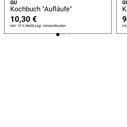
GU
G
Kochbuch "Aufläufe"
K
10,30
€
9
inkl. 10 % MwSt.
zzgl.
Versandkosten
ink