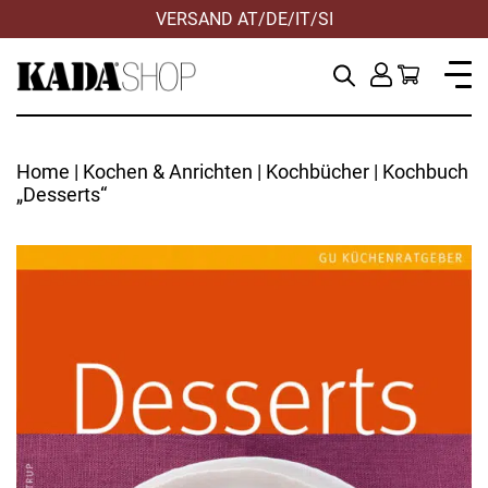
VERSAND AT/DE/IT/SI
Home
|
Kochen & Anrichten
|
Kochbücher
| Kochbuch
„Desserts“