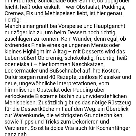
mit Früchten, Schokolade oder Sahne, ob üppig oder
leicht, heiß oder eiskalt – wer Obstsalat, Puddings,
Cremes, Eis und Mehlspeisen liebt, ist hier genau
richtig!
Manch einer greift bei Vorspeise und Hauptgericht
nur zögerlich zu, um beim Dessert noch richtig
zuschlagen zu können. Kein Wunder, denn egal, ob
krönendes Finale eines gelungenen Menüs oder
kleines Highlight im Alltag – mit Desserts wird das
Leben süßer! Ob cremig, schokoladig, fruchtig, heiß
oder eiskalt – hier kommen Naschkatzen,
Leckermäuler und Süßschnäbel auf ihre Kosten.
Dafür sorgen rund 40 Rezepte, zeitlose Klassiker und
neue, ungewöhnliche Interpretationen, vom
himmlischen Obstsalat oder Pudding über
verlockende Eiscreme bis hin zu unwiderstehlichen
Mehlspeisen. Zusätzlich gibt es das nötige Rüstzeug
für die Dessertküche mit auf den Weg: ein Überblick
zur Warenkunde, die wichtigsten Grundtechniken
sowie Tipps und Tricks zum Dekorieren und
Verzieren. So ist la dolce Vita auch für Kochanfänger
ganz nah.