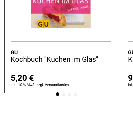
GU
G
Kochbuch "Kuchen im Glas"
K
5,20
€
9
inkl. 10 % MwSt.
zzgl.
Versandkosten
ink